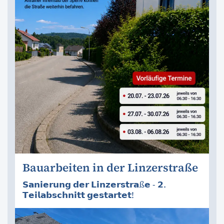
Bauarbeiten in der Linzerstraße
𝗦𝗮𝗻𝗶𝗲𝗿𝘂𝗻𝗴 𝗱𝗲𝗿 𝗟𝗶𝗻𝘇𝗲𝗿𝘀𝘁𝗿𝗮ß𝗲 - 𝟮.
𝗧𝗲𝗶𝗹𝗮𝗯𝘀𝗰𝗵𝗻𝗶𝘁𝘁 𝗴𝗲𝘀𝘁𝗮𝗿𝘁𝗲𝘁!