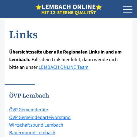
L
EMBACH
O
NLINE
MIT 12-STERNE QUALITÄT
Links
Übersichtsseite über alle Regionalen Links in und um
Lembach.
Falls dein Link hier fehlt, dann wende dich
bitte an unser
LEMBACH ONLINE Team
.
ÖVP Lembach
ÖVP Gemeinderäte
ÖVP Gemeindeparteivorstand
Wirtschaftsbund Lembach
Bauernbund Lembach