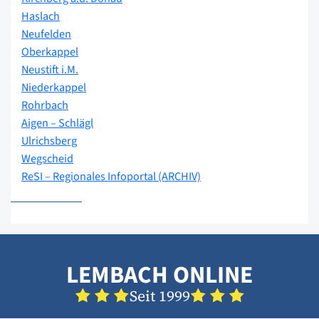
Haslach
Neufelden
Oberkappel
Neustift i.M.
Niederkappel
Rohrbach
Aigen – Schlägl
Ulrichsberg
Wegscheid
ReSI – Regionales Infoportal (ARCHIV)
LEMBACH ONLINE
Seit 1999