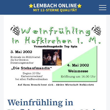
L
EMBACH
O
NLINE
MIT 12-STERNE QUALITÄT
Weinfrühling in