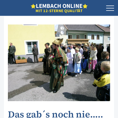
L
EMBACH
O
NLINE
MIT 12-STERNE QUALITÄT
Das gab´s noch nie…..