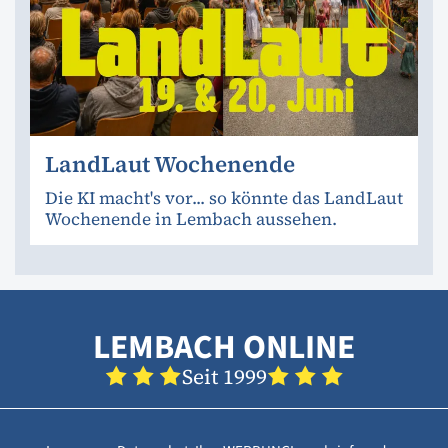
LandLaut Wochenende
Die KI macht's vor... so könnte das LandLaut
Wochenende in Lembach aussehen.
LEMBACH ONLINE
Seit 1999