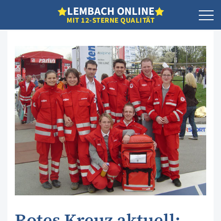
L
EMBACH
O
NLINE
MIT 12-STERNE QUALITÄT
Rotes Kreuz aktuell: