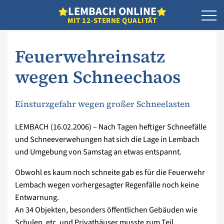
L
EMBACH
O
NLINE
MIT 12-STERNE QUALITÄT
Feuerwehreinsatz
wegen Schneechaos
Einsturzgefahr wegen großer Schneelasten
LEMBACH (16.02.2006) – Nach Tagen heftiger Schneefälle
und Schneeverwehungen hat sich die Lage in Lembach
und Umgebung von Samstag an etwas entspannt.
Obwohl es kaum noch schneite gab es für die Feuerwehr
Lembach wegen vorhergesagter Regenfälle noch keine
Entwarnung.
An 34 Objekten, besonders öffentlichen Gebäuden wie
Schulen, etc. und Privathäuser musste zum Teil