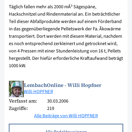
Täglich fallen mehr als 2000 mÂ³ Sägespäne,
Hackschnitzel und Rindenmaterial an. Ein beträchtlicher
Teil dieser Abfallprodukte werden auf einem Förderband
in das gegenüberliegende Pelletswerk der Fa. Ãkowärme
transportiert. Dort werden mit diesem Material, nachdem
es noch entsprechend zerkleinert und getrocknet wird,
von 4 Pressen mit einer Stundenleistung von 16 t, Pellets
hergestellt. Der hiefür erforderliche Kraftaufwand beträgt
1000 kW.
LembachOnline - Willi Hopfner
Willi HOPFNER
Verfasst am:
30.03.2006
Zugriffe:
219
Alle Beiträge von Willi HOPFNER
Alle Redakteur:innen