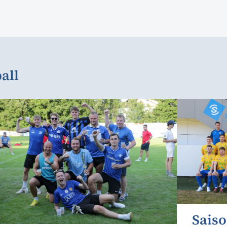
all
Sais