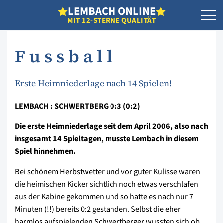
L
EMBACH
O
NLINE
MIT 12-STERNE QUALITÄT
F u s s b a l l
Erste Heimniederlage nach 14 Spielen!
LEMBACH : SCHWERTBERG 0:3 (0:2)
Die erste Heimniederlage seit dem April 2006, also nach
insgesamt 14 Spieltagen, musste Lembach in diesem
Spiel hinnehmen.
Bei schönem Herbstwetter und vor guter Kulisse waren
die heimischen Kicker sichtlich noch etwas verschlafen
aus der Kabine gekommen und so hatte es nach nur 7
Minuten (!!) bereits 0:2 gestanden. Selbst die eher
harmlos aufspielenden Schwertberger wussten sich ob