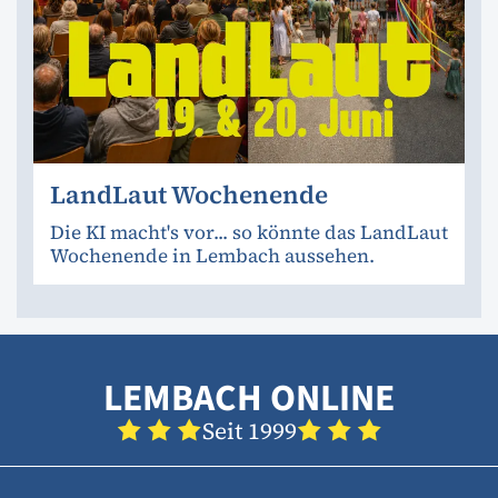
LandLaut Wochenende
Die KI macht's vor... so könnte das LandLaut
Wochenende in Lembach aussehen.
LEMBACH ONLINE
Seit 1999