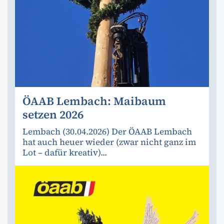
ÖAAB Lembach: Maibaum
setzen 2026
Lembach (30.04.2026) Der ÖAAB Lembach
hat auch heuer wieder (zwar nicht ganz im
Lot – dafür kreativ)...