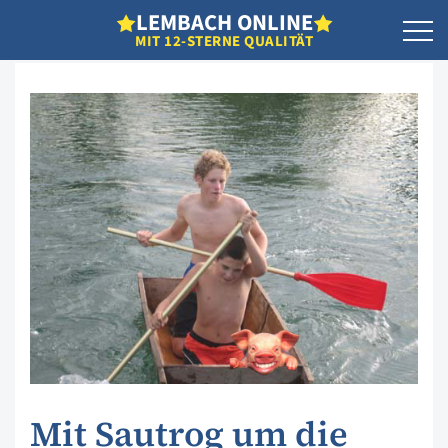
L
EMBACH
O
NLINE
MIT 12-STERNE QUALITÄT
Mit Sautrog um die