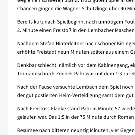
weg einen schweren Stand. Trotz gutem Spiel in de
Chancen gingen die Wagner-Schützlinge über 90 Min
Bereits kurz nach Spielbeginn, nach unnötigem Foul 
2. Minute einen Freistoß in den Lembacher Maschen
Nachdem Stefan Hinterleitner nach schöner Kislinger
erhöhte Freistadt neun Minuten später aus einem Ge
Denkbar schlecht, nämlich vor dem Kabinengang, e
Tormannschreck Zdenek Pahr war mit dem 1:3 zur St
Nach der Pause versuchte Lembach dem Spiel noch e
der gut postierten Heim-Verteidigung samt dem gut 
Nach Freistoss-Flanke stand Pahr in Minute 57 wieder
gelaufen war. Das 1:5 in der 75 Minute durch Roman
Resümee nach bitteren neunzig Minuten; vier Gegentr