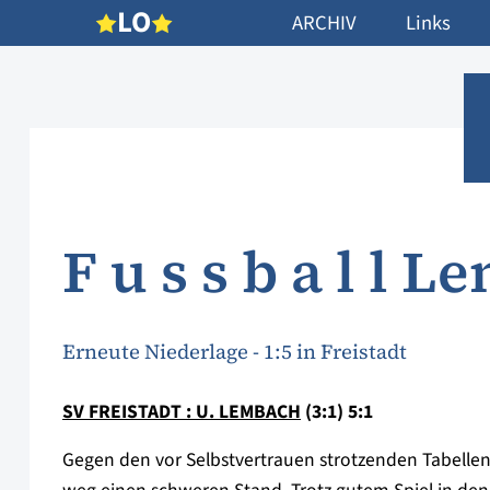
L
O
ARCHIV
Links
F u s s b a l l 
Erneute Niederlage - 1:5 in Freistadt
SV FREISTADT : U. LEMBACH
(3:1) 5:1
Gegen den vor Selbstvertrauen strotzenden Tabellen