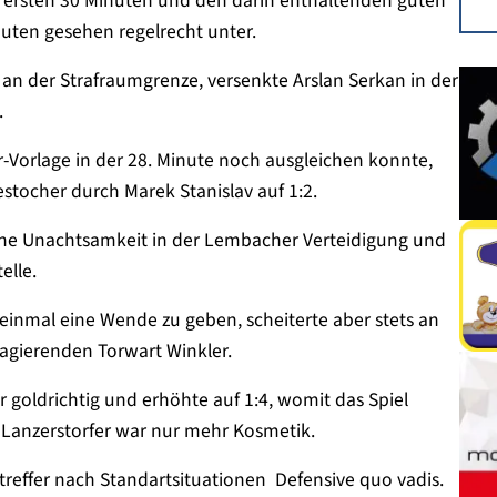
n ersten 30 Minuten und den darin enthaltenden guten
uten gesehen regelrecht unter.
an der Strafraumgrenze, versenkte Arslan Serkan in der
.
-Vorlage in der 28. Minute noch ausgleichen konnte,
stocher durch Marek Stanislav auf 1:2.
ine Unachtsamkeit in der Lembacher Verteidigung und
elle.
inmal eine Wende zu geben, scheiterte aber stets an
agierenden Torwart Winkler.
 goldrichtig und erhöhte auf 1:4, womit das Spiel
 Lanzerstorfer war nur mehr Kosmetik.
effer nach Standartsituationen  Defensive quo vadis.