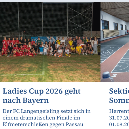
Ladies Cup 2026 geht
Sekti
nach Bayern
Somm
Der FC Langengeisling setzt sich in
Herrent
einem dramatischen Finale im
31.07.2
Elfmeterschießen gegen Passau
01.08.2