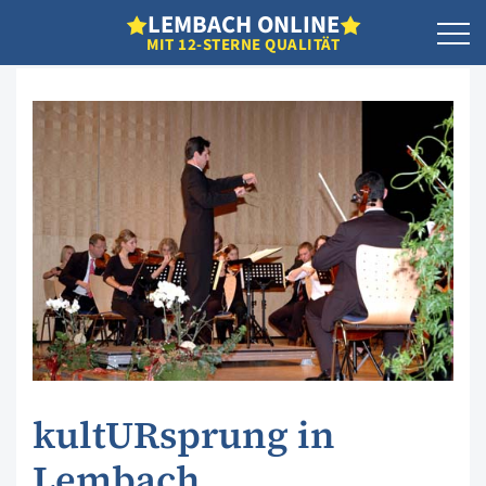
L
EMBACH
O
NLINE
MIT 12-STERNE QUALITÄT
kultURsprung in
Lembach