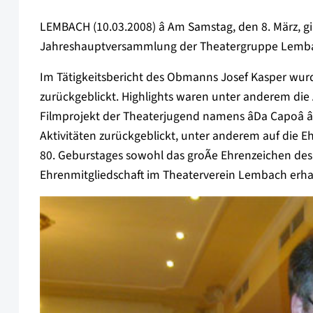
LEMBACH (10.03.2008) â Am Samstag, den 8. März, g
Jahreshauptversammlung der Theatergruppe Lemba
Im Tätigkeitsbericht des Obmanns Josef Kasper wur
zurückgeblickt. Highlights waren unter anderem die A
Filmprojekt der Theaterjugend namens âDa Capoâ 
Aktivitäten zurückgeblickt, unter anderem auf die Eh
80. Geburstages sowohl das groÃe Ehrenzeichen des
Ehrenmitgliedschaft im Theaterverein Lembach erha