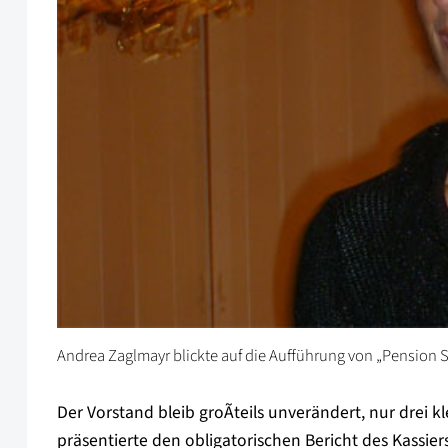
Andrea Zaglmayr blickte auf die Aufführung von „Pension S
Der Vorstand bleib groÃteils unverändert, nur drei
präsentierte den obligatorischen Bericht des Kassier