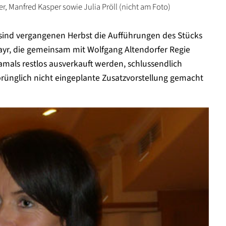
, Manfred Kasper sowie Julia Pröll (nicht am Foto)
 sind vergangenen Herbst die Aufführungen des Stücks
lmayr, die gemeinsam mit Wolfgang Altendorfer Regie
amals restlos ausverkauft werden, schlussendlich
prünglich nicht eingeplante Zusatzvorstellung gemacht