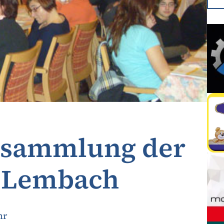
rsammlung der
 Lembach
hr