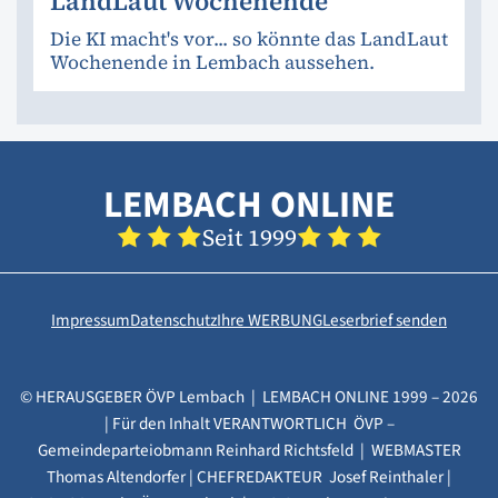
LandLaut Wochenende
Die KI macht's vor... so könnte das LandLaut
Wochenende in Lembach aussehen.
LEMBACH ONLINE
Seit 1999
Impressum
Datenschutz
Ihre WERBUNG
Leserbrief senden
© HERAUSGEBER ÖVP Lembach | LEMBACH ONLINE 1999 – 2026
| Für den Inhalt VERANTWORTLICH ÖVP –
Gemeindeparteiobmann Reinhard Richtsfeld | WEBMASTER
Thomas Altendorfer | CHEFREDAKTEUR Josef Reinthaler |