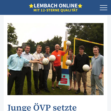
L
EMBACH
O
NLINE
MIT 12-STERNE QUALITÄT
Junge ÖVP setzte