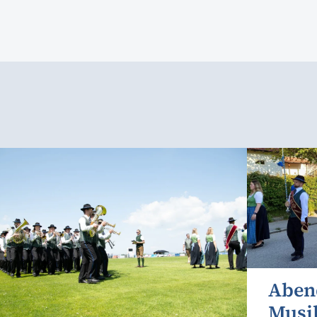
Aben
Musi