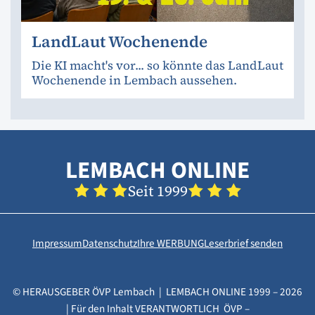
LandLaut Wochenende
Die KI macht's vor... so könnte das LandLaut
Wochenende in Lembach aussehen.
LEMBACH ONLINE
Seit 1999
Impressum
Datenschutz
Ihre WERBUNG
Leserbrief senden
© HERAUSGEBER ÖVP Lembach | LEMBACH ONLINE 1999 – 2026
| Für den Inhalt VERANTWORTLICH ÖVP –