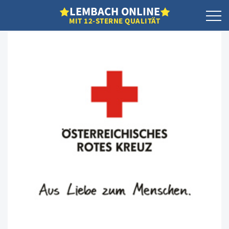
L
EMBACH
O
NLINE
MIT 12-STERNE QUALITÄT