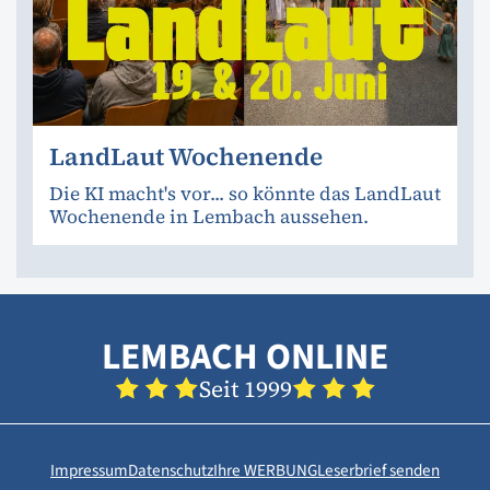
LandLaut Wochenende
Die KI macht's vor... so könnte das LandLaut
Wochenende in Lembach aussehen.
LEMBACH ONLINE
Seit 1999
Impressum
Datenschutz
Ihre WERBUNG
Leserbrief senden