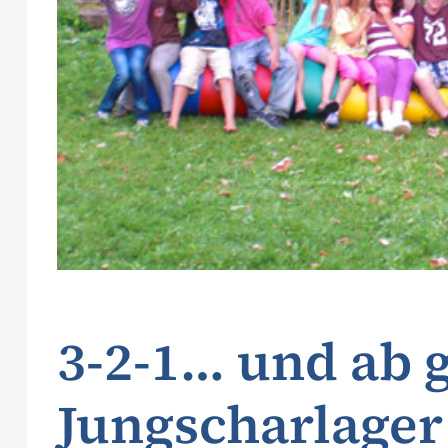
3-2-1… und ab g
Jungscharlager