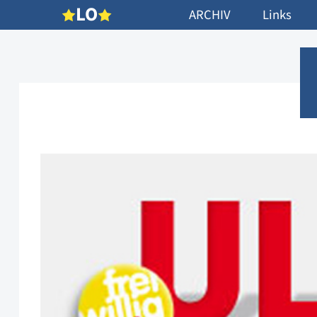
L
O
ARCHIV
Links