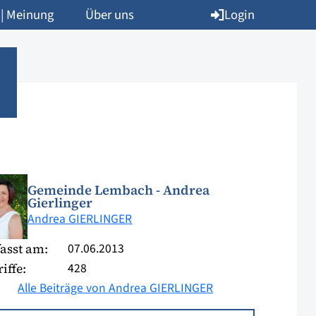
Login
 | Meinung
Über uns
Gemeinde Lembach - Andrea
Gierlinger
Andrea GIERLINGER
07.06.2013
asst am:
428
iffe:
Alle Beiträge von Andrea GIERLINGER