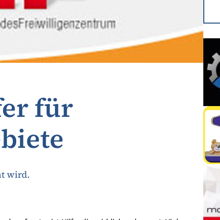
fer für
biete
ht wird.