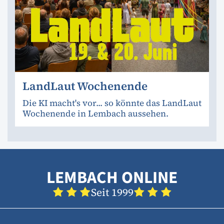
LandLaut Wochenende
Die KI macht's vor... so könnte das LandLaut
Wochenende in Lembach aussehen.
LEMBACH ONLINE
Seit 1999