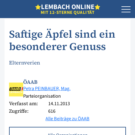
L
EMBACH
O
NLINE
MIT 12-STERNE QUALITÄT
Saftige Äpfel sind ein
besonderer Genuss
Elternverien
ÖAAB
Petra PEINBAUER, Mag.
Parteiorganisation
Verfasst am:
14.11.2013
Zugriffe:
616
Alle Beiträge zu ÖAAB