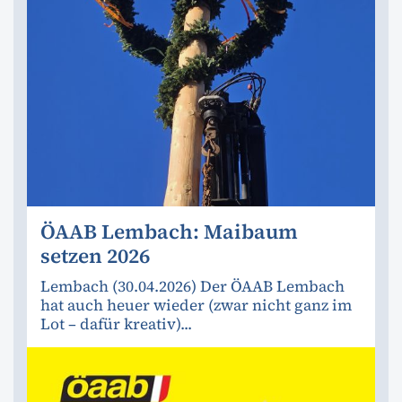
ÖAAB Lembach: Maibaum
setzen 2026
Lembach (30.04.2026) Der ÖAAB Lembach
hat auch heuer wieder (zwar nicht ganz im
Lot – dafür kreativ)...