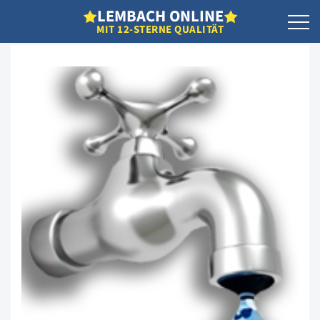
L
EMBACH
O
NLINE
MIT 12-STERNE QUALITÄT