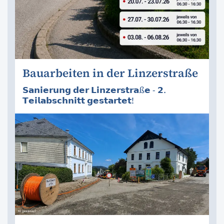
Bauarbeiten in der Linzerstraße
𝗦𝗮𝗻𝗶𝗲𝗿𝘂𝗻𝗴 𝗱𝗲𝗿 𝗟𝗶𝗻𝘇𝗲𝗿𝘀𝘁𝗿𝗮ß𝗲 - 𝟮.
𝗧𝗲𝗶𝗹𝗮𝗯𝘀𝗰𝗵𝗻𝗶𝘁𝘁 𝗴𝗲𝘀𝘁𝗮𝗿𝘁𝗲𝘁!