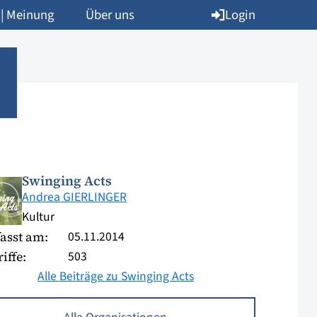
Login
 | Meinung
Über uns
Swinging Acts
Andrea GIERLINGER
Kultur
05.11.2014
asst am:
503
iffe:
Alle Beiträge zu Swinging Acts