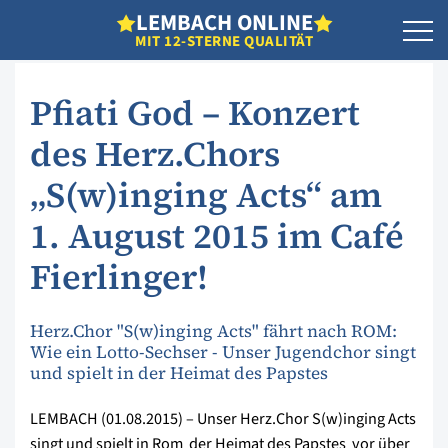
L
EMBACH
O
NLINE
MIT 12-STERNE QUALITÄT
Pfiati God – Konzert
des Herz.Chors
„S(w)inging Acts“ am
1. August 2015 im Café
Fierlinger!
Herz.Chor "S(w)inging Acts" fährt nach ROM:
Wie ein Lotto-Sechser - Unser Jugendchor singt
und spielt in der Heimat des Papstes
LEMBACH (01.08.2015) – Unser Herz.Chor S(w)inging Acts
singt und spielt in Rom  der Heimat des Papstes  vor über