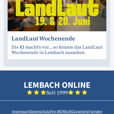
LandLaut Wochenende
Die KI macht's vor... so könnte das LandLaut
Wochenende in Lembach aussehen.
LEMBACH ONLINE
Seit 1999
Impressum
Datenschutz
Ihre WERBUNG
Leserbrief senden