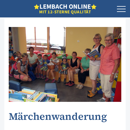
L
EMBACH
O
NLINE
MIT 12-STERNE QUALITÄT
Märchenwanderung