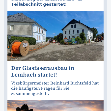
𝗧𝗲𝗶𝗹𝗮𝗯𝘀𝗰𝗵𝗻𝗶𝘁𝘁 𝗴𝗲𝘀𝘁𝗮𝗿𝘁𝗲𝘁!
Der Glasfaserausbau in
Lembach startet!
Vizebürgermeister Reinhard Richtsfeld hat
die häufigsten Fragen für Sie
zusammengestellt.