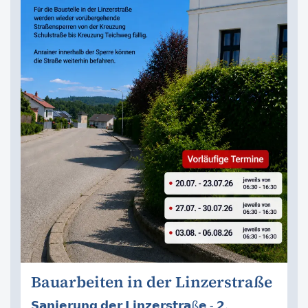
Bauarbeiten in der Linzerstraße
𝗦𝗮𝗻𝗶𝗲𝗿𝘂𝗻𝗴 𝗱𝗲𝗿 𝗟𝗶𝗻𝘇𝗲𝗿𝘀𝘁𝗿𝗮ß𝗲 - 𝟮.