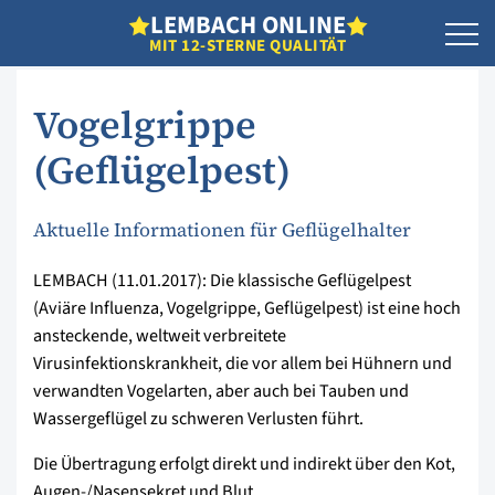
L
EMBACH
O
NLINE
MIT 12-STERNE QUALITÄT
Vogelgrippe
(Geflügelpest)
Aktuelle Informationen für Geflügelhalter
LEMBACH (11.01.2017): Die klassische Geflügelpest
(Aviäre Influenza, Vogelgrippe, Geflügelpest) ist eine hoch
ansteckende, weltweit verbreitete
Virusinfektionskrankheit, die vor allem bei Hühnern und
verwandten Vogelarten, aber auch bei Tauben und
Wassergeflügel zu schweren Verlusten führt.
Die Übertragung erfolgt direkt und indirekt über den Kot,
Augen-/Nasensekret und Blut.