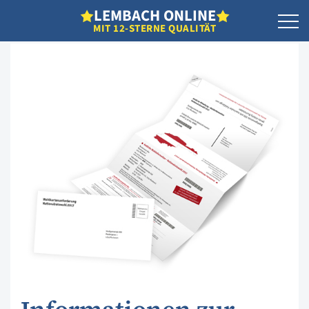
L
EMBACH
O
NLINE
MIT 12-STERNE QUALITÄT