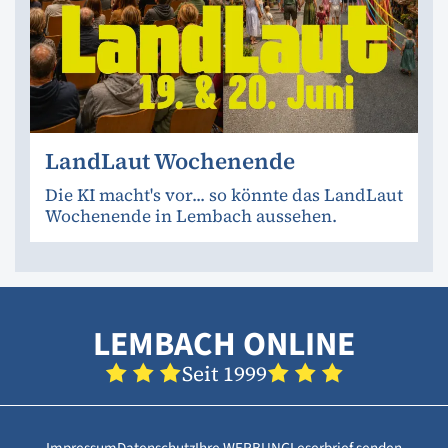
LandLaut Wochenende
Die KI macht's vor... so könnte das LandLaut
Wochenende in Lembach aussehen.
LEMBACH ONLINE
Seit 1999
Impressum
Datenschutz
Ihre WERBUNG
Leserbrief senden