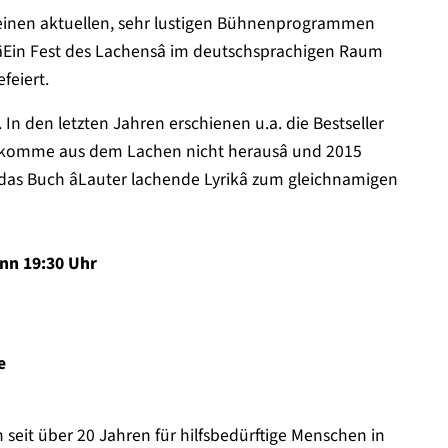
t seinen aktuellen, sehr lustigen Bühnenprogrammen
und âEin Fest des Lachensâ im deutschsprachigen Raum
feiert.
 In den letzten Jahren erschienen u.a. die Bestseller
âIch komme aus dem Lachen nicht herausâ und 2015
das Buch âLauter lachende Lyrikâ zum gleichnamigen
inn 19:30 Uhr
e
seit über 20 Jahren für hilfsbedürftige Menschen in