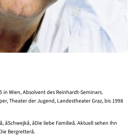
 in Wien, Absolvent des Reinhardt-Seminars.
er, Theater der Jugend, Landestheater Graz, bis 1998
 âSchwejkâ, âDie liebe Familieâ. Aktuell sehen ihn
ie Bergretterâ.