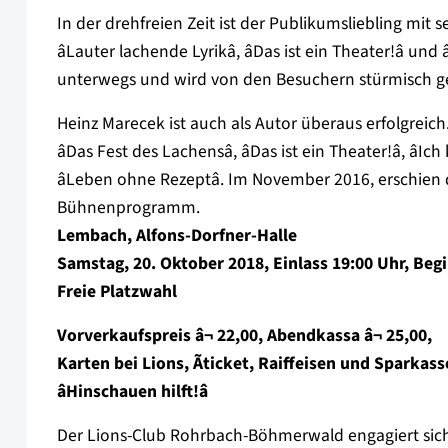
In der drehfreien Zeit ist der Publikumsliebling mi
âLauter lachende Lyrikâ, âDas ist ein Theater!â 
unterwegs und wird von den Besuchern stürmisch ge
Heinz Marecek ist auch als Autor überaus erfolgreich.
âDas Fest des Lachensâ, âDas ist ein Theater!â, 
âLeben ohne Rezeptâ. Im November 2016, erschien 
Bühnenprogramm.
Lembach, Alfons-Dorfner-Halle
Samstag, 20. Oktober 2018, Einlass 19:00 Uhr, Beg
Freie Platzwahl
Vorverkaufspreis â¬ 22,00, Abendkassa â¬ 25,00,
Karten bei Lions, Ãticket, Raiffeisen und Sparkass
âHinschauen hilft!â
Der Lions-Club Rohrbach-Böhmerwald engagiert sich 