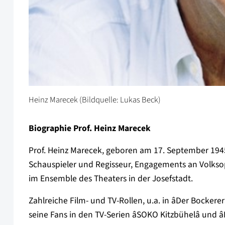
Heinz Marecek (Bildquelle: Lukas Beck)
Biographie Prof. Heinz Marecek
Prof. Heinz Marecek, geboren am 17. September 1945
Schauspieler und Regisseur, Engagements an Volksop
im Ensemble des Theaters in der Josefstadt.
Zahlreiche Film- und TV-Rollen, u.a. in âDer Bockererâ,
seine Fans in den TV-Serien âSOKO Kitzbühelâ und âD