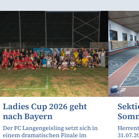
Ladies Cup 2026 geht
Sekti
nach Bayern
Somm
Der FC Langengeisling setzt sich in
Herrent
einem dramatischen Finale im
31.07.2