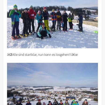
â€žAlle sind startklar, nun kann es losgehen!!!â€œ