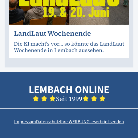
LandLaut Wochenende
Die KI macht's vor... so könnte das LandLaut
Wochenende in Lembach aussehen.
LEMBACH ONLINE
Seit 1999
Impressum
Datenschutz
Ihre WERBUNG
Leserbrief senden