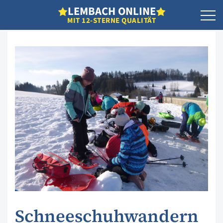
L
EMBACH
O
NLINE
MIT 12-STERNE QUALITÄT
Schneeschuhwandern