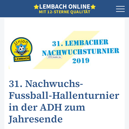
L
EMBACH
O
NLINE
MIT 12-STERNE QUALITÄT
31. Nachwuchs-
Fussball-Hallenturnier
in der ADH zum
Jahresende