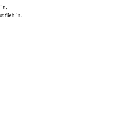
´n,
t flieh´n.