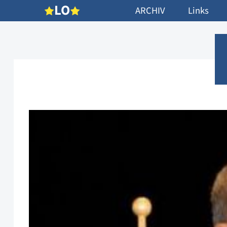
L
O
ARCHIV
Links