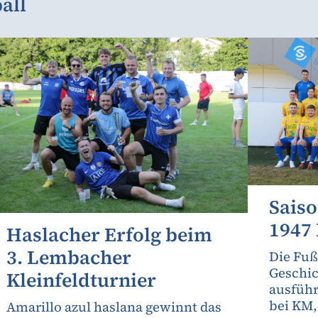
all
Sais
1947
Haslacher Erfolg beim
3. Lembacher
Die Fuß
Geschic
Kleinfeldturnier
ausfüh
bei KM
Amarillo azul haslana gewinnt das