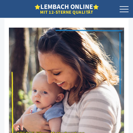
L
EMBACH
O
NLINE
MIT 12-STERNE QUALITÄT