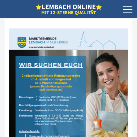
L
EMBACH
O
NLINE
MIT 12-STERNE QUALITÄT