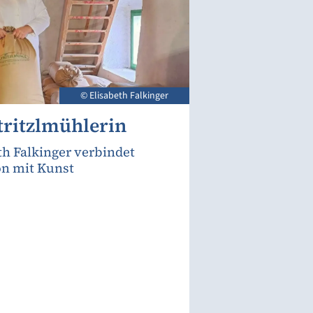
© Elisabeth Falkinger
tritzlmühlerin
th Falkinger verbindet
on mit Kunst