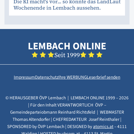
Die KI macht's vor... so könnte das LandLaut
Wochenende in Lembach aussehen.
LEMBACH ONLINE
Seit 1999
Impressum
Datenschutz
Ihre WERBUNG
Leserbrief senden
© HERAUSGEBER ÖVP Lembach | LEMBACH ONLINE 1999 – 2026
| Für den Inhalt VERANTWORTLICH ÖVP –
Gemeindeparteiobmann Reinhard Richtsfeld | WEBMASTER
Thomas Altendorfer | CHEFREDAKTEUR Josef Reinthaler |
SPONSORED by ÖVP Lembach | DESIGNED by
atomics.at
– 4111
Walding | HOSTED by
sbcom.at
– 4113 St. Martin