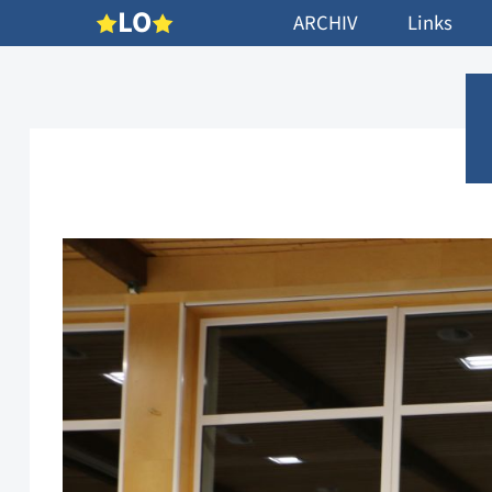
L
O
ARCHIV
Links