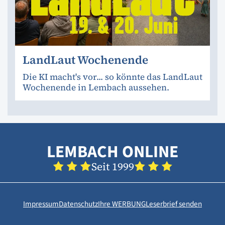
LandLaut Wochenende
Die KI macht's vor... so könnte das LandLaut
Wochenende in Lembach aussehen.
LEMBACH ONLINE
Seit 1999
Impressum
Datenschutz
Ihre WERBUNG
Leserbrief senden