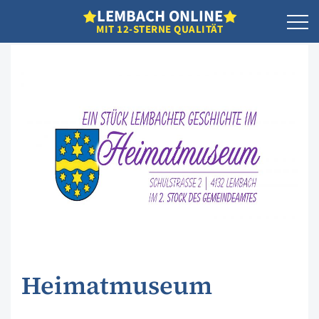
L
EMBACH
O
NLINE
MIT 12-STERNE QUALITÄT
Heimatmuseum