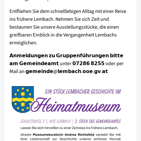
Entfliehen Sie dem schnelllebigen Alltag mit einer Reise
ins frühere Lembach. Nehmen Sie sich Zeit und
bestaunen Sie unsere Ausstellungsstücke, die einen
greifbaren Einblick in die Vergangenheit Lembachs
ermöglichen.
𝗔𝗻𝗺𝗲𝗹𝗱𝘂𝗻𝗴𝗲𝗻 𝘇𝘂 𝗚𝗿𝘂𝗽𝗽𝗲𝗻𝗳𝘂̈𝗵𝗿𝘂𝗻𝗴𝗲𝗻 𝗯𝗶𝘁𝘁𝗲
𝗮𝗺 𝗚𝗲𝗺𝗲𝗶𝗻𝗱𝗲𝗮𝗺𝘁 unter 𝟬𝟳𝟮𝟴𝟲 𝟴𝟮𝟱𝟱 oder per
Mail an 𝗴𝗲𝗺𝗲𝗶𝗻𝗱𝗲@𝗹𝗲𝗺𝗯𝗮𝗰𝗵.𝗼𝗼𝗲.𝗴𝘃.𝗮𝘁