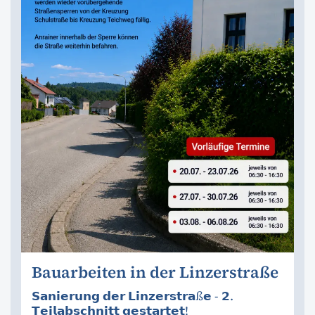
Bauarbeiten in der Linzerstraße
𝗦𝗮𝗻𝗶𝗲𝗿𝘂𝗻𝗴 𝗱𝗲𝗿 𝗟𝗶𝗻𝘇𝗲𝗿𝘀𝘁𝗿𝗮ß𝗲 - 𝟮.
𝗧𝗲𝗶𝗹𝗮𝗯𝘀𝗰𝗵𝗻𝗶𝘁𝘁 𝗴𝗲𝘀𝘁𝗮𝗿𝘁𝗲𝘁!