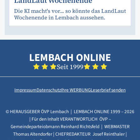
LandLaut Wochenende
Die KI macht's vor... so könnte das LandLaut
Wochenende in Lembach aussehen.
LEMBACH ONLINE
Seit 1999
Impressum
Datenschutz
Ihre WERBUNG
Leserbrief senden
© HERAUSGEBER ÖVP Lembach | LEMBACH ONLINE 1999 – 2026
| Für den Inhalt VERANTWORTLICH ÖVP –
Gemeindeparteiobmann Reinhard Richtsfeld | WEBMASTER
Thomas Altendorfer | CHEFREDAKTEUR Josef Reinthaler |