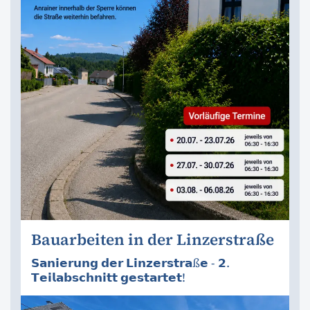
Bauarbeiten in der Linzerstraße
𝗦𝗮𝗻𝗶𝗲𝗿𝘂𝗻𝗴 𝗱𝗲𝗿 𝗟𝗶𝗻𝘇𝗲𝗿𝘀𝘁𝗿𝗮ß𝗲 - 𝟮.
𝗧𝗲𝗶𝗹𝗮𝗯𝘀𝗰𝗵𝗻𝗶𝘁𝘁 𝗴𝗲𝘀𝘁𝗮𝗿𝘁𝗲𝘁!