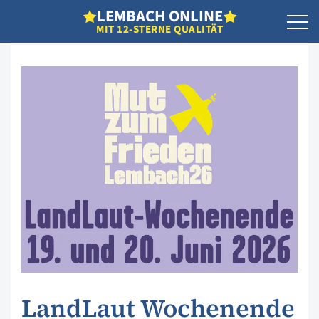
L
EMBACH
O
NLINE
MIT 12-STERNE QUALITÄT
LandLaut Wochenende