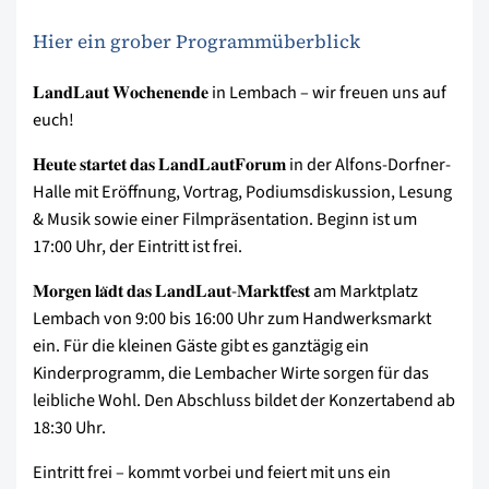
Hier ein grober Programmüberblick
𝐋𝐚𝐧𝐝𝐋𝐚𝐮𝐭 𝐖𝐨𝐜𝐡𝐞𝐧𝐞𝐧𝐝𝐞 in Lembach – wir freuen uns auf
euch!
𝐇𝐞𝐮𝐭𝐞 𝐬𝐭𝐚𝐫𝐭𝐞𝐭 𝐝𝐚𝐬 𝐋𝐚𝐧𝐝𝐋𝐚𝐮𝐭𝐅𝐨𝐫𝐮𝐦 in der Alfons-Dorfner-
Halle mit Eröffnung, Vortrag, Podiumsdiskussion, Lesung
& Musik sowie einer Filmpräsentation. Beginn ist um
17:00 Uhr, der Eintritt ist frei.
𝐌𝐨𝐫𝐠𝐞𝐧 𝐥𝐚̈𝐝𝐭 𝐝𝐚𝐬 𝐋𝐚𝐧𝐝𝐋𝐚𝐮𝐭-𝐌𝐚𝐫𝐤𝐭𝐟𝐞𝐬𝐭 am Marktplatz
Lembach von 9:00 bis 16:00 Uhr zum Handwerksmarkt
ein. Für die kleinen Gäste gibt es ganztägig ein
Kinderprogramm, die Lembacher Wirte sorgen für das
leibliche Wohl. Den Abschluss bildet der Konzertabend ab
18:30 Uhr.
Eintritt frei – kommt vorbei und feiert mit uns ein