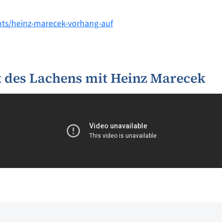
ents/heinz-marecek-vorhang-auf
 des Lachens mit Heinz Marecek