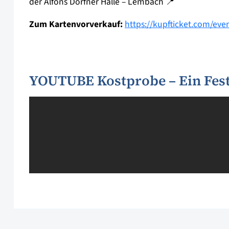
der Alfons Dorfner Halle – Lembach 📍
Zum Kartenvorverkauf:
https://kupfticket.com/ev
YOUTUBE Kostprobe – Ein Fest