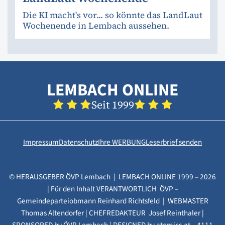
Die KI macht's vor... so könnte das LandLaut
Wochenende in Lembach aussehen.
LEMBACH ONLINE
Seit 1999
Impressum
Datenschutz
Ihre WERBUNG
Leserbrief senden
© HERAUSGEBER ÖVP Lembach | LEMBACH ONLINE 1999 – 2026
| Für den Inhalt VERANTWORTLICH ÖVP –
Gemeindeparteiobmann Reinhard Richtsfeld | WEBMASTER
Thomas Altendorfer | CHEFREDAKTEUR Josef Reinthaler |
SPONSORED by ÖVP Lembach | DESIGNED by
atomics.at
– 4111