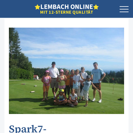
L
EMBACH
O
NLINE
MIT 12-STERNE QUALITÄT
Spark7-