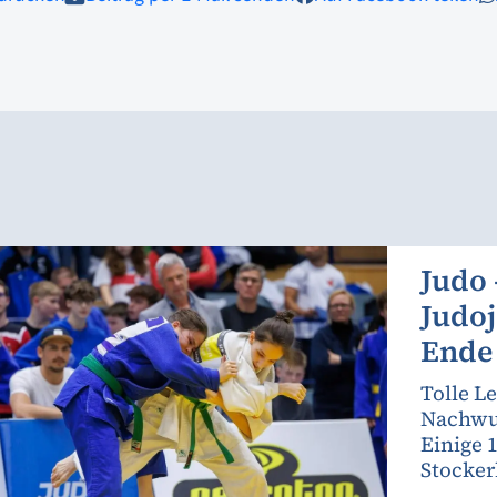
Judo 
Judoj
Ende 
Tolle L
Nachwu
Einige 
Stockerl