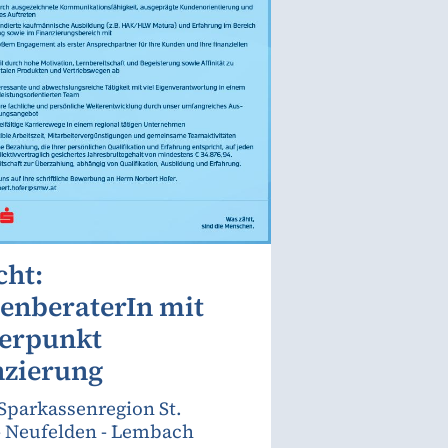
cht:
enberaterIn mit
erpunkt
nzierung
 Sparkassenregion St.
- Neufelden - Lembach