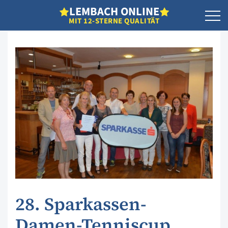
L
EMBACH
O
NLINE
MIT 12-STERNE QUALITÄT
28. Sparkassen-
Damen-Tenniscup