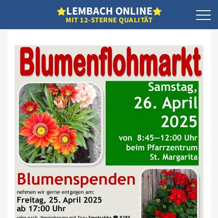
L
EMBACH
O
NLINE
MIT 12-STERNE QUALITÄT